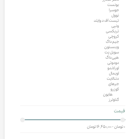
بونست
جوسرا
نوول
تیست آف د وایلد
ونپی
تریکسی
کروچی
جیم داگ
وینستون
سویل پت
هپی داگ
دودوتی
اورلاندو
اویمال
دنتالایت
جرهای
کوزرو
هابون
گناولرز
قیمت
۰ تومان - ۱۶,۴۵۰,۰۰۰ تومان