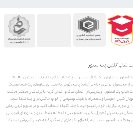
ت شاپ آنلاین پت استور
پت استور به عنوان یکی از قدیمی‌ترین پت شاپ های اینترنتی با بیش از 3000
زار محصول ایرانی و خارجی آماده پاسخگویی به همه ی نیازهای پت شما هست.
ت شاپ پت استور، ویترینی از غذای سگ و غذای گربه با برندهای معتبر مانند:
ویال کنین، جوسرا و .. همراه با طیف وسیعی از لوازم جانبی برای پت شما است.
الای مورد نیاز پت خود را میتوانید با چند کلیک انتخاب کنید و در سریع ترین زمان
مکن درب منزل تحویل بگیرید. همچنین با مطالعه مطالب و ویدیوهای آموزشی
ر وبلاگ پت استور میتوانید راههای نگهداری از سگ و گربه خود را آموزش ببینید.