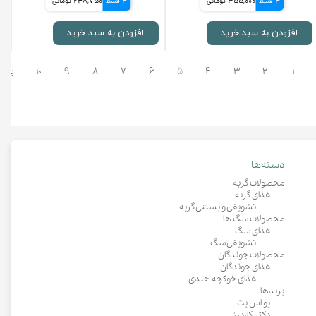
4 قسط
355,000 تومانی
4 قسط
248,750 تومانی
افزودن به سبد خرید
افزودن به سبد خرید
۱
۲
۳
۴
۵
۶
۷
۸
۹
۱۰
بعد
دسته‌ها
محصولات گربه
غذای گربه
تشویقی و بستنی گربه
محصولات سگ ها
غذای سگ
تشویقی سگ
محصولات جوندگان
غذای جوندگان
غذای خوکچه هندی
برندها
یو اس پت
دکتر کلادرز