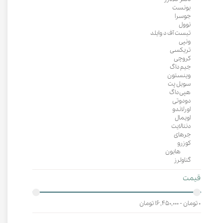
بونست
جوسرا
نوول
تیست آف د وایلد
ونپی
تریکسی
کروچی
جیم داگ
وینستون
سویل پت
هپی داگ
دودوتی
اورلاندو
اویمال
دنتالایت
جرهای
کوزرو
هابون
گناولرز
قیمت
۰ تومان - ۱۶,۴۵۰,۰۰۰ تومان