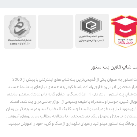
ت شاپ آنلاین پت استور
پت استور به عنوان یکی از قدیمی‌ترین پت شاپ های اینترنتی با بیش از 3000
زار محصول ایرانی و خارجی آماده پاسخگویی به همه ی نیازهای پت شما هست.
ت شاپ پت استور، ویترینی از غذای سگ و غذای گربه با برندهای معتبر مانند:
ویال کنین، جوسرا و .. همراه با طیف وسیعی از لوازم جانبی برای پت شما است.
الای مورد نیاز پت خود را میتوانید با چند کلیک انتخاب کنید و در سریع ترین زمان
مکن درب منزل تحویل بگیرید. همچنین با مطالعه مطالب و ویدیوهای آموزشی
ر وبلاگ پت استور میتوانید راههای نگهداری از سگ و گربه خود را آموزش ببینید.