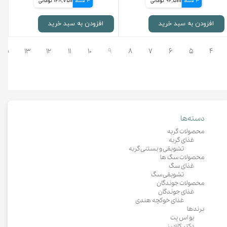
4 قسط
92,500 تومانی
4 قسط
128,750 تومانی
افزودن به سبد خرید
افزودن به سبد خرید
۴
۵
۶
۷
۸
۹
۱۰
۱۱
۱۲
۱۳
بعد
دسته‌ها
محصولات گربه
غذای گربه
تشویقی و بستنی گربه
محصولات سگ ها
غذای سگ
تشویقی سگ
محصولات جوندگان
غذای جوندگان
غذای خوکچه هندی
برندها
یو اس پت
دکتر کلادرز