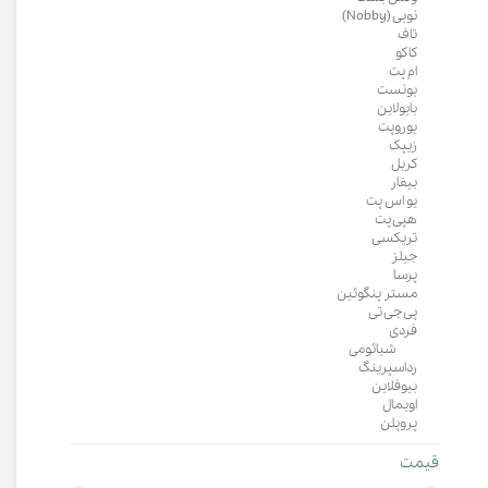
نوبی (Nobby)
تاف
کاکو
ام پت
بونست
بایولاین
یوروپت
زیپک
کربل
بیفار
یو اس پت
هپی پت
تریکسی
جیلز
پرسا
مستر پنگوئین
پی جی تی
فردی
شیائومی
رداسپرینگ
بیوفلاین
اویمال
پروپلن
قیمت