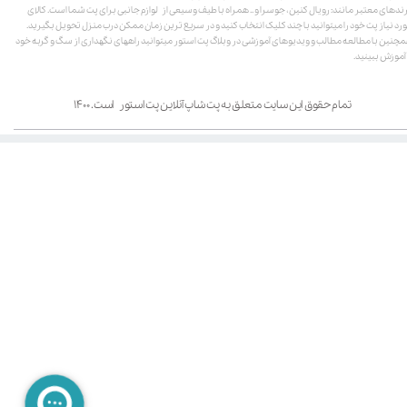
ندهای معتبر مانند: رویال کنین، جوسرا و .. همراه با طیف وسیعی از لوازم جانبی برای پت شما است. کالای
رد نیاز پت خود را میتوانید با چند کلیک انتخاب کنید و در سریع ترین زمان ممکن درب منزل تحویل بگیرید.
چنین با مطالعه مطالب و ویدیوهای آموزشی در وبلاگ پت استور میتوانید راههای نگهداری از سگ و گربه خود
 آموزش ببینید.
تمام حقوق این سایت متعلق به پت شاپ آنلاین پت استور است. ۱۴۰۰