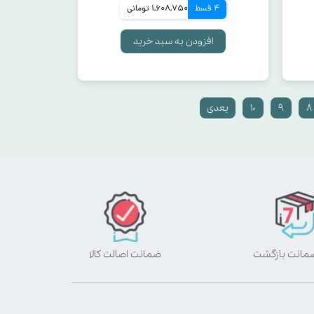
4 قسط
1,608,750 تومانی
افزودن به سبد خرید
۸
۹
۱۰
بعدی
ضمانت اصالت کالا