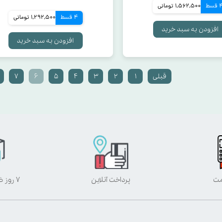
قسط
1,562,500 تومانی
4 قسط
1,292,500 تومانی
افزودن به سبد خرید
افزودن به سبد خرید
قبلی
۱
۲
۳
۴
۵
۶
۷
مت
پرداخت آنلاین
۷ روز ضمانت بازگشت