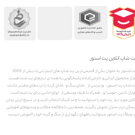
ت شاپ آنلاین پت استور
پت استور به عنوان یکی از قدیمی‌ترین پت شاپ های اینترنتی با بیش از 3000
زار محصول ایرانی و خارجی آماده پاسخگویی به همه ی نیازهای پت شما هست.
ت شاپ پت استور، ویترینی از غذای سگ و غذای گربه با برندهای معتبر مانند:
ویال کنین، جوسرا و .. همراه با طیف وسیعی از لوازم جانبی برای پت شما است.
الای مورد نیاز پت خود را میتوانید با چند کلیک انتخاب کنید و در سریع ترین زمان
مکن درب منزل تحویل بگیرید. همچنین با مطالعه مطالب و ویدیوهای آموزشی
ر وبلاگ پت استور میتوانید راههای نگهداری از سگ و گربه خود را آموزش ببینید.