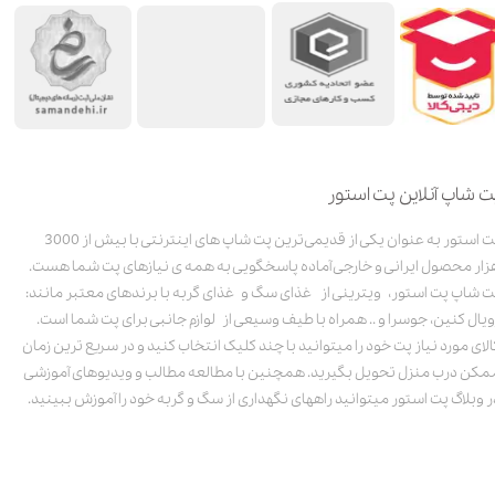
ت شاپ آنلاین پت استور
پت استور به عنوان یکی از قدیمی‌ترین پت شاپ های اینترنتی با بیش از 3000
زار محصول ایرانی و خارجی آماده پاسخگویی به همه ی نیازهای پت شما هست.
ت شاپ پت استور، ویترینی از غذای سگ و غذای گربه با برندهای معتبر مانند:
ویال کنین، جوسرا و .. همراه با طیف وسیعی از لوازم جانبی برای پت شما است.
الای مورد نیاز پت خود را میتوانید با چند کلیک انتخاب کنید و در سریع ترین زمان
مکن درب منزل تحویل بگیرید. همچنین با مطالعه مطالب و ویدیوهای آموزشی
ر وبلاگ پت استور میتوانید راههای نگهداری از سگ و گربه خود را آموزش ببینید.