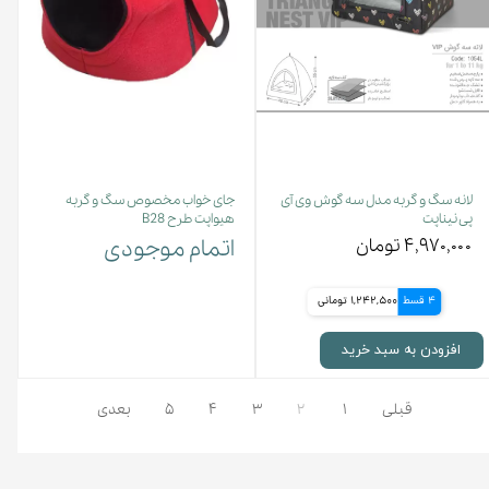
لانه سگ و گربه مدل سه گوش وی آی
جای خواب مخصوص سگ و گربه
پی نیناپت
هیواپت طرح B28
۴,۹۷۰,۰۰۰ تومان
اتمام موجودی
4 قسط
1,242,500 تومانی
افزودن به سبد خرید
قبلی
۱
۲
۳
۴
۵
بعدی