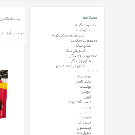
لباس و 
ظرف آب و 
اسکرچر گ
دسته‌ها
پت شاپ آنلاین
شیشه شی
محصولات گربه
غذای گربه
لباس و ح
مرتب سازی بر
تشویقی و بستنی گربه
محصولات سگ ها
غذای سگ
تشویقی سگ
محصولات جوندگان
غذای جوندگان
غذای خوکچه هندی
برندها
یو اس پت
دکتر کلادرز
بونست
جوسرا
نوول
تیست آف د وایلد
ونپی
تریکسی
کروچی
جیم داگ
وینستون
سویل پت