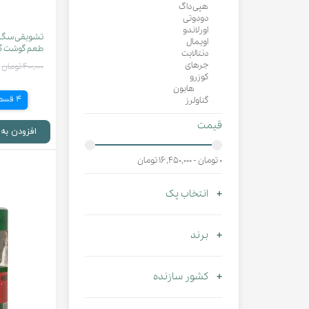
هپی داگ
دودوتی
اورلاندو
تشویقی سگ ی
اویمال
طعم گوشت گاو و پ
دنتالایت
جرهای
۴۰۰,۰۰۰ تومان
کوزرو
هابون
4 قسط
گناولرز
قیمت
افزودن به
۰ تومان - ۱۶,۴۵۰,۰۰۰ تومان
انتخاب پک
برند
کشور سازنده