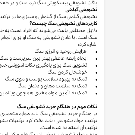
بافت تشویقی بیسکویتی سگ ترد است و در طعم‌ها
تشویقی گیاهی
تشویقی گیاهی سگ از گیاهان و سبزی‌ها در ترکیب
کاربردهای تشویقی سگ چیست؟
دلایل مختلفی باعث می‌شوند که افراد دست به خری
سگ است. با دادن تشویقی به سگ او برای انجام ک
اشاره کرد:
• افزایش روحیه و انرژی سگ
• ایجاد رابطه عاطفی بهتر بین سرپرست و سگ
• تشویق سگ برای یادگیری نکات آموزشی جدی
• خوشحال کردن سگ
• کمک به بهبود سلامت پوست و موی سگ
• کمک به سلامت دهان و دندان سگ
• کمک به تأمین مواد مغذی همچون ویتامین‌ه
نکات مهم در هنگام خرید تشویقی سگ
در هنگام خرید تشویقی سگ باید موارد متعددی ر
ترکیب مواد تشویقی: باید دقت کرد ترکیبات تشو
ترکیب آن استفاده شده است.
مزه و عطر تشویقی: بعضی از سگ‌ها ممکن است ترج