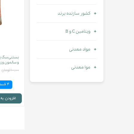
کشور سازنده برند
ویتامین C و B
مواد معدنی
بستنی سگ یو
و سالمون وزن 55 گ
موا معدنی
۱۰۰,۰۰۰ تومان
4 قسط
افزودن به