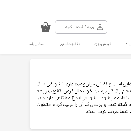
ورود
/
ثبت نام کنید
۰
حساب کاربری من
فروش ویژه
بلاگ پت استور
تماس با ما
تغییر گذر واژه
سفارشات
سلامتی گربه
سلامتی سگ
مکمل و ویتامین سگ
مالت و مولتی ویتامین گربه
خروج از حساب کاربری
انواع قطره سگ
انواع اسپری گربه
انواع قطره گربه
انواع اسپری سگ
ه‌های کوچک غذایی است و نقش میان‌وعده دارد. تشویقی سگ
جام یک کار درست، خوشحال کردن، تقویت رابطه
کرم دست و پای سگ
ستفاده می‌شود. تشویقی انواع مختلفی دارد و در
ته شده و برندی که آن را تولید کرده متفاوت
عرضه کرده است.​​​​​​​