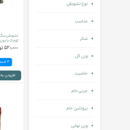
نوع تشویقی
مناسب
تشویقی سگ 
شکر
کوچک با دورپیچ 
۵۲۰,۰۰۰ تومان
وزن کل
4 قسط
خاصیت
افزودن به
چربی خام
پروتئین خام
وزن نهایی