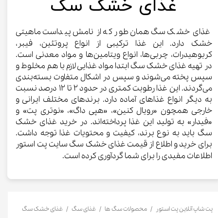
​غذای خشک سگ
غذای خشک سگ همان‌طور که از نامش پیداست ماهیتی
خشک دارد. این غذا ترکیبی از انواع پروتئین، فیبر،
کربوهیدرات، چربی‌ها، انواع ویتامین‌ها و مواد معدنی است.
در تهیه غذای خشک سگ ابتدا مواد غذایی لازم با هم مخلوط و
سپس پخته می‌شوند و سپس در اشکال متفاوت بسته‌بندی
می‌گردند. این غذا رطوبت کمتری در حدود ۲ تا ۱۲ درصد نسبت
به دیگر انواع غذاهای آماده دارد. برندهای مختلف ایرانی و
خارجی همچون «رویال کنین»، «هپی داگ»، «نوتری پت» و
«فیدار» به تولید این غذا پرداخته‌اند. در خرید غذای خشک
سگ باید به نوع برند، کیفیت و محتویات غذا توجه داشت.
برای خرید و اطلاع از قیمت غذای خشک سگ سایت پت استور
اطلاعات مفیدی را برای شما گردآوری کرده است.​​​​​​​
پت شاپ آنلاین پت استور
محصولات سگ ها
غذای سگ
غذای خشک سگ