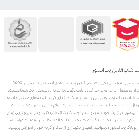
ت شاپ آنلاین پت استور
پت استور به عنوان یکی از قدیمی‌ترین پت شاپ های اینترنتی با بیش از 3000
زار محصول ایرانی و خارجی آماده پاسخگویی به همه ی نیازهای پت شما هست.
ت شاپ پت استور، ویترینی از غذای سگ و غذای گربه با برندهای معتبر مانند:
ویال کنین، جوسرا و .. همراه با طیف وسیعی از لوازم جانبی برای پت شما است.
الای مورد نیاز پت خود را میتوانید با چند کلیک انتخاب کنید و در سریع ترین زمان
مکن درب منزل تحویل بگیرید. همچنین با مطالعه مطالب و ویدیوهای آموزشی
ر وبلاگ پت استور میتوانید راههای نگهداری از سگ و گربه خود را آموزش ببینید.