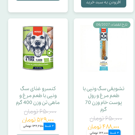
افزودن به سبد خرید
آرامخور
جنس تیغه
تارخ انقضاء: 06/2027
جنس لانه
عرض قلاده کتفی
طول قلاده کتفی
تشویقی سگ ونپی با
کنسرو غذای سگ
طعم مرغ و رول
ونپی با طعم مرغ و
کندروتین
پوست خام وزن 70
ماهی تن وزن 400 گرم
گرم
۶۵۰,۰۰۰ تومان
حجم خمیردندان
۶۵۰,۰۰۰ تومان
۵۲۹,۰۰۰ تومان
۴۸۸,۰۰۰ تومان
4 قسط
132,250 تومانی
وزن بسته
4 قسط
122,000 تومانی