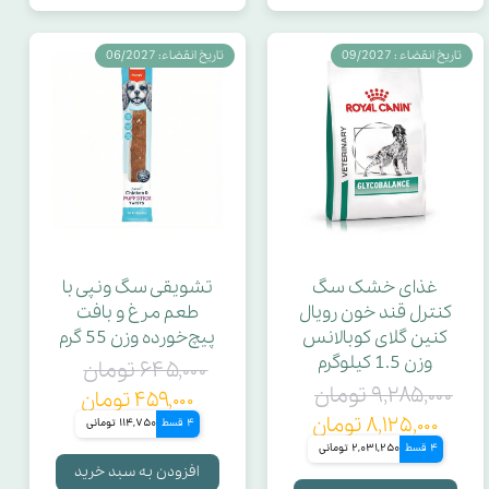
جنس بیرون
تاریخ انقضاء : 09/2027
تاریخ انقضاء: 06/2027
جنس داخل
چربی خام
پروتئین خام
غذای خشک سگ
تشویقی سگ ونپی با
نوع مکمل
کنترل قند خون رویال
طعم مرغ و بافت
کنین گلای کوبالانس
پیچ‌خورده وزن 55 گرم
وزن 1.5 کیلوگرم
۶۴۵,۰۰۰ تومان
جنس سرامیک
۹,۲۸۵,۰۰۰ تومان
۴۵۹,۰۰۰ تومان
۸,۱۲۵,۰۰۰ تومان
4 قسط
114,750 تومانی
مخزن
4 قسط
2,031,250 تومانی
افزودن به سبد خرید