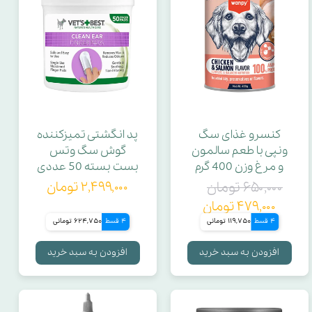
قابلیت
ویتامین B5
ابعاد لید
طول قلاده
کنسرو غذای سگ
پد انگشتی تمیزکننده
ونپی با طعم سالمون
گوش سگ وتس
و مرغ وزن 400 گرم
بست بسته 50 عددی
طول لید
۶۵۰,۰۰۰ تومان
۲,۴۹۹,۰۰۰ تومان
۴۷۹,۰۰۰ تومان
قطر دهانه بالایی
4 قسط
119,750 تومانی
4 قسط
624,750 تومانی
افزودن به سبد خرید
افزودن به سبد خرید
قابلیت تنظیم
حلقه کتفی