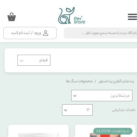
گلوتن
حساب کاربری من
۰
تغییر گذر واژه
ویتامین A
ورود
/
ثبت نام کنید
سفارشات
زینک
خروج از حساب کاربری
ویتامین B
پت شاپ آنلاین پت استور
محصولات سگ ها
نوع محصول
مرتبط‌ترین
فرمولاسیون
تعداد نمایش
۱۲
حاوی
تاریخ انقضاء: 01/2028