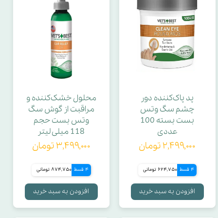
قابلیت تنظیم قلاده
قابلیت تنظیم لید
قطر کمربند
پد پاک‌کننده دور
محلول خشک‌کننده و
قطر دهانه
چشم سگ وتس
مراقبت از گوش سگ
بست بسته 100
وتس بست حجم
عددی
118 میلی لیتر
عصاره
۲,۴۹۹,۰۰۰ تومان
۳,۴۹۹,۰۰۰ تومان
سیر
4 قسط
624,750 تومانی
4 قسط
874,750 تومانی
افزودن به سبد خرید
افزودن به سبد خرید
عصاره فلفل قرمز